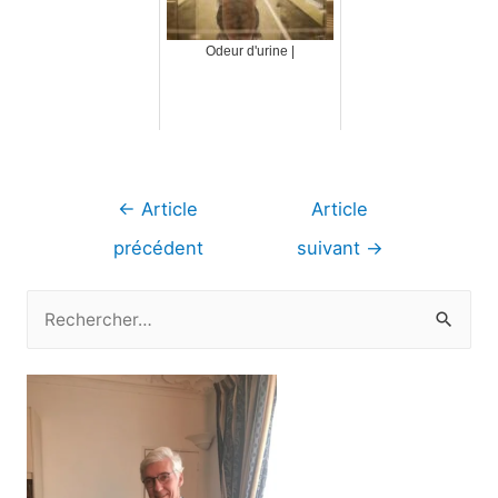
Odeur d'urine |
Navigation
←
Article
Article
de
précédent
suivant
→
l’article
R
e
c
h
e
r