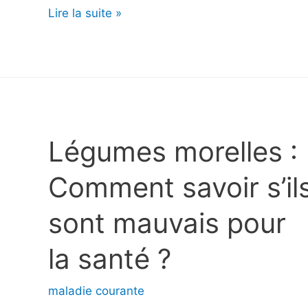
Douleurs
Lire la suite »
d’estomac
et
crise
cardiaque
:
Brûlures
Légumes morelles :
d’estomac
Comment savoir s’il
ou
crise
sont mauvais pour
cardiaque
?
la santé ?
maladie courante