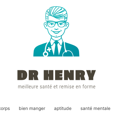
corps
bien manger
aptitude
santé mentale