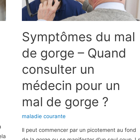
Symptômes du mal
de gorge – Quand
consulter un
médecin pour un
mal de gorge ?
l
maladie courante
à
Il peut commencer par un picotement au fond
ela
de la gorge ou se manifester d’un seul coup. L