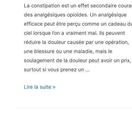
La constipation est un effet secondaire coura
les
des analgésiques opioïdes. Un analgésique
rinçages
efficace peut être perçu comme un cadeau d
des
ciel lorsque l’on a vraiment mal. Ils peuvent
sinus
réduire la douleur causée par une opération,
une blessure ou une maladie, mais le
soulagement de la douleur peut avoir un prix,
surtout si vous prenez un …
9
Lire la suite »
façons
de
lutter
contre