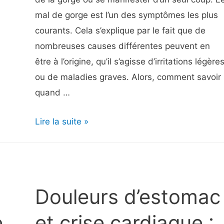
mal de gorge est l’un des symptômes les plus
courants. Cela s’explique par le fait que de
nombreuses causes différentes peuvent en
être à l’origine, qu’il s’agisse d’irritations légère
ou de maladies graves. Alors, comment savoir
quand …
Symptômes
Lire la suite »
du
mal
de
gorge
Douleurs d’estomac
–
Quand
e
et crise cardiaque :