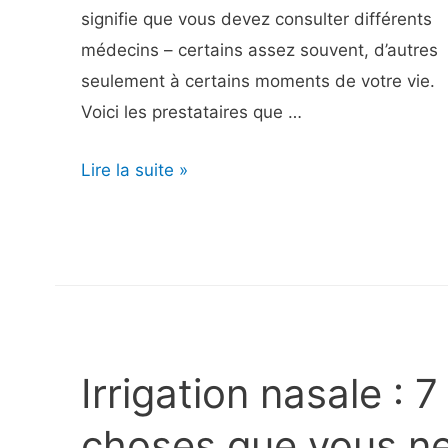
signifie que vous devez consulter différents
médecins – certains assez souvent, d’autres
seulement à certains moments de votre vie.
Voici les prestataires que …
7
Lire la suite »
types
de
médecins
dont
tout
le
Irrigation nasale : 7
monde
a
choses que vous n