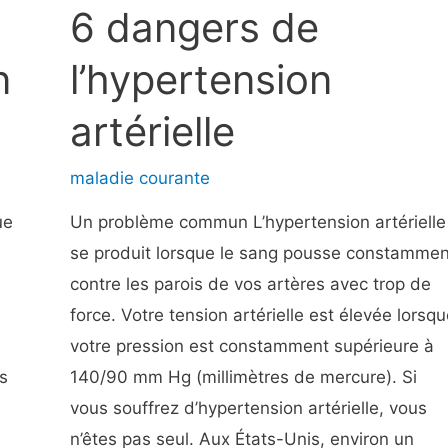
savoir
6 dangers de
s’ils
sont
n
l’hypertension
mauvais
artérielle
pour
la
maladie courante
santé
?
ue
Un problème commun L’hypertension artérielle
se produit lorsque le sang pousse constammen
contre les parois de vos artères avec trop de
force. Votre tension artérielle est élevée lorsqu
votre pression est constamment supérieure à
s
140/90 mm Hg (millimètres de mercure). Si
vous souffrez d’hypertension artérielle, vous
n’êtes pas seul. Aux États-Unis, environ un