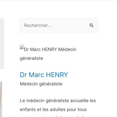
R
e
c
h
e
r
Dr Marc HENRY
c
Médecin généraliste
h
e
Le médecin généraliste accueille les
r
enfants et les adultes pour tous