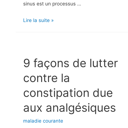
sinus est un processus …
Irrigation
Lire la suite »
nasale
:
7
choses
9 façons de lutter
que
vous
contre la
ne
constipation due
savez
peut-
aux analgésiques
être
pas
maladie courante
sur