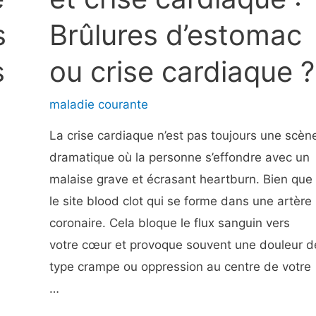
consulter
s
Brûlures d’estomac
un
médecin
s
ou crise cardiaque ?
pour
un
maladie courante
mal
La crise cardiaque n’est pas toujours une scèn
de
dramatique où la personne s’effondre avec un
gorge
malaise grave et écrasant heartburn. Bien que
?
le site blood clot qui se forme dans une artère
coronaire. Cela bloque le flux sanguin vers
votre cœur et provoque souvent une douleur d
type crampe ou oppression au centre de votre
…