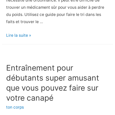
nécessite une ordonnance. Il peut être difficile de
trouver un médicament sûr pour vous aider à perdre
du poids. Utilisez ce guide pour faire le tri dans les
faits et trouver le …
Pilules
Lire la suite »
de
perte
de
poids
Entraînement pour
sur
débutants super amusant
ordonnance
et
que vous pouvez faire sur
en
votre canapé
vente
libre
ton corps