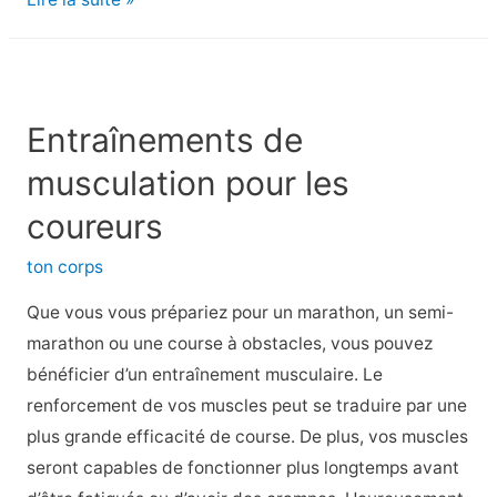
Subway
pour
enfants
:
Entraînements de
Informations
musculation pour les
sur
la
coureurs
santé
ton corps
et
la
Que vous vous prépariez pour un marathon, un semi-
nutrition
marathon ou une course à obstacles, vous pouvez
bénéficier d’un entraînement musculaire. Le
renforcement de vos muscles peut se traduire par une
plus grande efficacité de course. De plus, vos muscles
seront capables de fonctionner plus longtemps avant