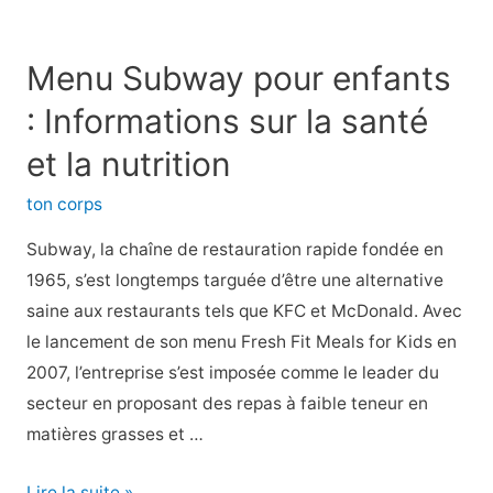
qui
font
Menu Subway pour enfants
des
: Informations sur la santé
choses
dégoûtantes
et la nutrition
à
ton corps
votre
corps
Subway, la chaîne de restauration rapide fondée en
1965, s’est longtemps targuée d’être une alternative
saine aux restaurants tels que KFC et McDonald. Avec
le lancement de son menu Fresh Fit Meals for Kids en
2007, l’entreprise s’est imposée comme le leader du
secteur en proposant des repas à faible teneur en
matières grasses et …
Menu
Lire la suite »