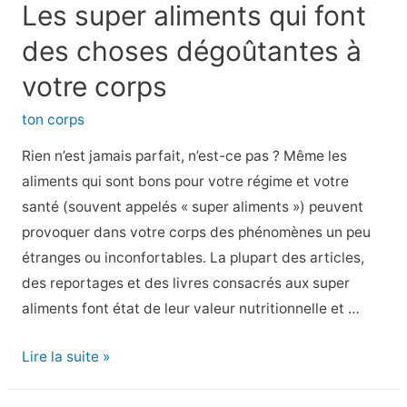
de
Les super aliments qui font
perte
des choses dégoûtantes à
de
poids,
votre corps
selon
ton corps
la
science
Rien n’est jamais parfait, n’est-ce pas ? Même les
aliments qui sont bons pour votre régime et votre
santé (souvent appelés « super aliments ») peuvent
provoquer dans votre corps des phénomènes un peu
étranges ou inconfortables. La plupart des articles,
des reportages et des livres consacrés aux super
aliments font état de leur valeur nutritionnelle et …
Les
Lire la suite »
super
aliments