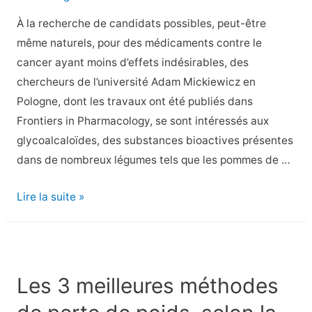
du
À la recherche de candidats possibles, peut-être
coronavirus
même naturels, pour des médicaments contre le
met
cancer ayant moins d’effets indésirables, des
les
chercheurs de l’université Adam Mickiewicz en
scientifiques
Pologne, dont les travaux ont été publiés dans
en
Frontiers in Pharmacology, se sont intéressés aux
alerte
glycoalcaloïdes, des substances bioactives présentes
!
dans de nombreux légumes tels que les pommes de …
Mise
à
Ce
Lire la suite »
jour
légume
sur
populaire
la
pourrait
variante
prévenir
Les 3 meilleures méthodes
« XE
le