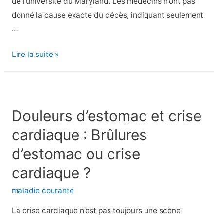
de l’université du Maryland. Les médecins n’ont pas
donné la cause exacte du décès, indiquant seulement
…
Décès
Lire la suite »
d’un
homme
ayant
reçu
Douleurs d’estomac et crise
un
cardiaque : Brûlures
cœur
de
d’estomac ou crise
porc
cardiaque ?
génétiquement
modifié
maladie courante
La crise cardiaque n’est pas toujours une scène