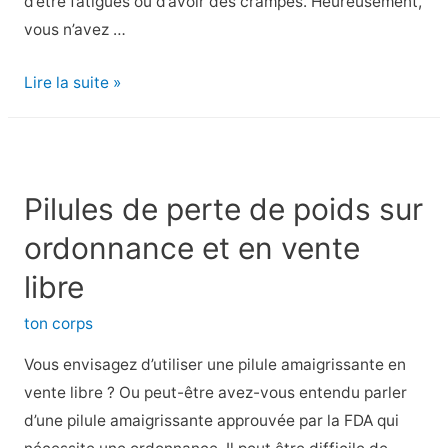
d’être fatigués ou d’avoir des crampes. Heureusement,
vous n’avez …
Entraînements
Lire la suite »
de
musculation
pour
les
Pilules de perte de poids sur
coureurs
ordonnance et en vente
libre
ton corps
Vous envisagez d’utiliser une pilule amaigrissante en
vente libre ? Ou peut-être avez-vous entendu parler
d’une pilule amaigrissante approuvée par la FDA qui