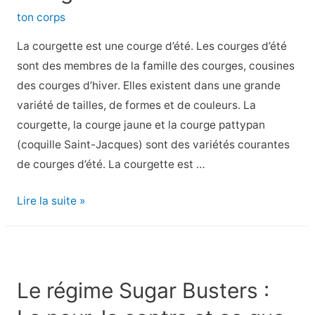
faire
ton corps
sur
votre
La courgette est une courge d’été. Les courges d’été
canapé
sont des membres de la famille des courges, cousines
des courges d’hiver. Elles existent dans une grande
variété de tailles, de formes et de couleurs. La
courgette, la courge jaune et la courge pattypan
(coquille Saint-Jacques) sont des variétés courantes
de courges d’été. La courgette est …
Faits
Lire la suite »
nutritionnels
et
avantages
pour
Le régime Sugar Busters :
la