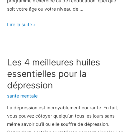
programme d’exercice ou de rééducation, quel que
soit votre âge ou votre niveau de …
Étirements
Lire la suite »
101
:
avantages
et
Les 4 meilleures huiles
technique
essentielles pour la
appropriée
dépression
santé mentale
La dépression est incroyablement courante. En fait,
vous pouvez côtoyer quelqu’un tous les jours sans
même savoir qu’il ou elle souffre de dépression.