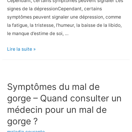
Cependant, certains symptômes peuvent signaler Les
signes de la dépressionCependant, certains
symptômes peuvent signaler une dépression, comme
la fatigue, la tristesse, l’humeur, la baisse de la libido,
le manque d’estime de soi, …
Les
Lire la suite »
4
meilleures
huiles
essentielles
Symptômes du mal de
pour
gorge – Quand consulter un
la
dépression
médecin pour un mal de
gorge ?
maladie courante