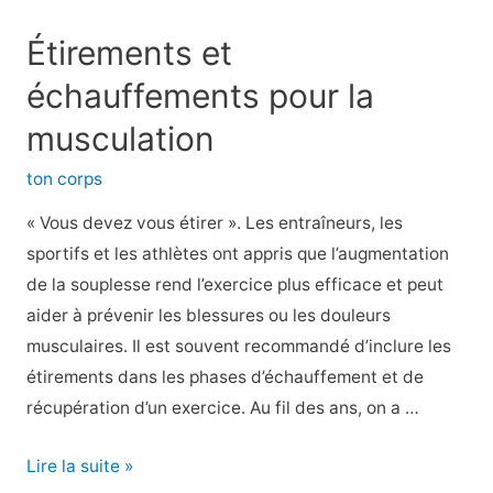
Busters
:
Étirements et
Le
échauffements pour la
pour,
le
musculation
contre
ton corps
et
ce
« Vous devez vous étirer ». Les entraîneurs, les
que
sportifs et les athlètes ont appris que l’augmentation
vous
de la souplesse rend l’exercice plus efficace et peut
pouvez
aider à prévenir les blessures ou les douleurs
manger
musculaires. Il est souvent recommandé d’inclure les
étirements dans les phases d’échauffement et de
récupération d’un exercice. Au fil des ans, on a …
Étirements
Lire la suite »