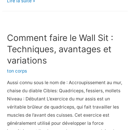
Quel
Lire la suite »
est
le
bon
temps
Comment faire le Wall Sit :
d’arrivée
Techniques, avantages et
pour
un
variations
marathon
ton corps
?
Aussi connu sous le nom de : Accroupissement au mur,
chaise du diable Cibles: Quadriceps, fessiers, mollets
Niveau : Débutant L’exercice du mur assis est un
véritable brûleur de quadriceps, qui fait travailler les
muscles de l’avant des cuisses. Cet exercice est
généralement utilisé pour développer la force