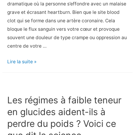
dramatique où la personne s’effondre avec un malaise
grave et écrasant heartburn. Bien que le site blood
clot qui se forme dans une artère coronaire. Cela
bloque le flux sanguin vers votre cœur et provoque
souvent une douleur de type crampe ou oppression au
centre de votre …
Douleurs
Lire la suite »
d’estomac
et
crise
cardiaque
Les régimes à faible teneur
:
en glucides aident-ils à
Brûlures
d’estomac
perdre du poids ? Voici ce
ou