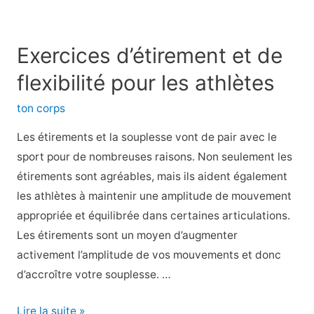
les
supersets
pour
Exercices d’étirement et de
de
flexibilité pour les athlètes
meilleures
séances
ton corps
d’entraînement
Les étirements et la souplesse vont de pair avec le
sport pour de nombreuses raisons. Non seulement les
étirements sont agréables, mais ils aident également
les athlètes à maintenir une amplitude de mouvement
appropriée et équilibrée dans certaines articulations.
Les étirements sont un moyen d’augmenter
activement l’amplitude de vos mouvements et donc
d’accroître votre souplesse. …
Exercices
Lire la suite »