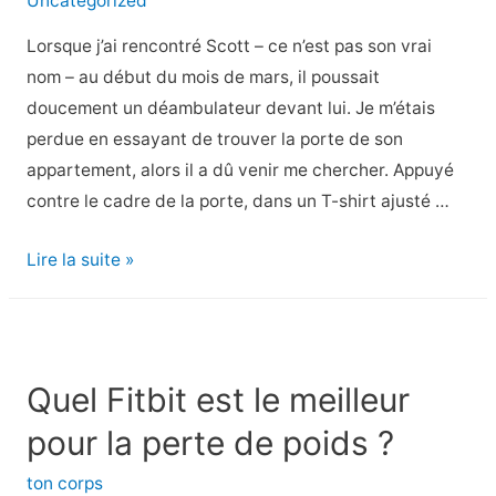
Uncategorized
niveaux
Lorsque j’ai rencontré Scott – ce n’est pas son vrai
nom – au début du mois de mars, il poussait
doucement un déambulateur devant lui. Je m’étais
perdue en essayant de trouver la porte de son
appartement, alors il a dû venir me chercher. Appuyé
contre le cadre de la porte, dans un T-shirt ajusté …
Il
Lire la suite »
mesurait
5
pi
7
Quel Fitbit est le meilleur
po.
pour la perte de poids ?
Après
la
ton corps