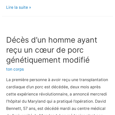
Avantages
Lire la suite »
du
collagène
bovin
pour
Décès d’un homme ayant
la
reçu un cœur de porc
peau,
le
génétiquement modifié
sommeil
ton corps
et
la
La première personne à avoir reçu une transplantation
réparation
cardiaque d’un porc est décédée, deux mois après
des
cette expérience révolutionnaire, a annoncé mercredi
muscles
l’hôpital du Maryland qui a pratiqué l’opération. David
Bennett, 57 ans, est décédé mardi au centre médical