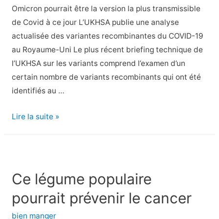
Omicron pourrait être la version la plus transmissible
de Covid à ce jour L’UKHSA publie une analyse
actualisée des variantes recombinantes du COVID-19
au Royaume-Uni Le plus récent briefing technique de
l’UKHSA sur les variants comprend l’examen d’un
certain nombre de variants recombinants qui ont été
identifiés au …
Attention
Lire la suite »
!
(B.1.1.529
Omicron)
Une
Ce légume populaire
variante
pourrait prévenir le cancer
fortement
mutée
bien manger