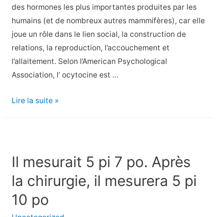
des hormones les plus importantes produites par les
humains (et de nombreux autres mammifères), car elle
joue un rôle dans le lien social, la construction de
relations, la reproduction, l’accouchement et
l’allaitement. Selon l’American Psychological
Association, l’ ocytocine est …
Oxytocine
Lire la suite »
(l’hormone
de
l’amour)
:
Il mesurait 5 pi 7 po. Après
Avantages,
la chirurgie, il mesurera 5 pi
comment
augmenter
10 po
les