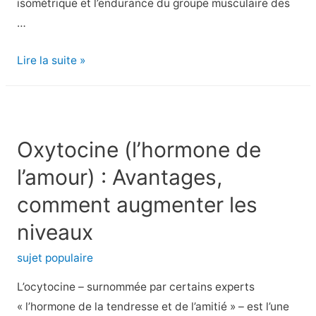
isométrique et l’endurance du groupe musculaire des
…
Comment
Lire la suite »
faire
le
Wall
Sit
Oxytocine (l’hormone de
:
l’amour) : Avantages,
Techniques,
avantages
comment augmenter les
et
niveaux
variations
sujet populaire
L’ocytocine – surnommée par certains experts
« l’hormone de la tendresse et de l’amitié » – est l’une