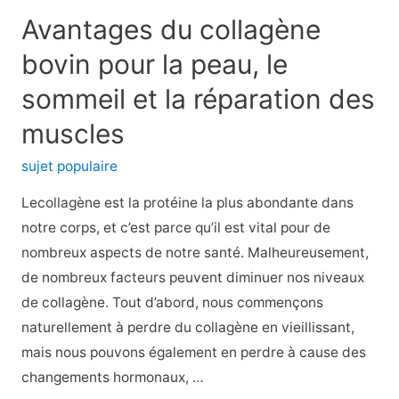
choses
Avantages du collagène
que
bovin pour la peau, le
vous
ne
sommeil et la réparation des
savez
muscles
peut-
être
sujet populaire
pas
Lecollagène est la protéine la plus abondante dans
sur
notre corps, et c’est parce qu’il est vital pour de
les
nombreux aspects de notre santé. Malheureusement,
rinçages
de nombreux facteurs peuvent diminuer nos niveaux
des
de collagène. Tout d’abord, nous commençons
sinus
naturellement à perdre du collagène en vieillissant,
mais nous pouvons également en perdre à cause des
changements hormonaux, …