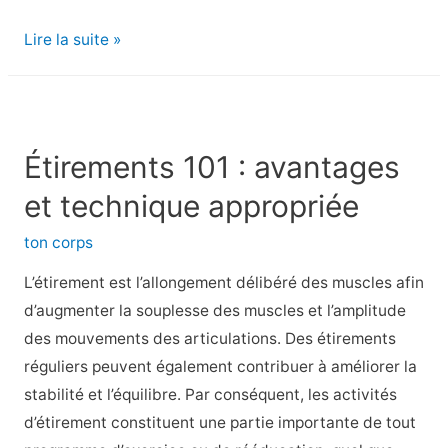
7
Lire la suite »
types
de
médecins
dont
Étirements 101 : avantages
tout
et technique appropriée
le
monde
ton corps
a
L’étirement est l’allongement délibéré des muscles afin
besoin
d’augmenter la souplesse des muscles et l’amplitude
des mouvements des articulations. Des étirements
réguliers peuvent également contribuer à améliorer la
stabilité et l’équilibre. Par conséquent, les activités
d’étirement constituent une partie importante de tout