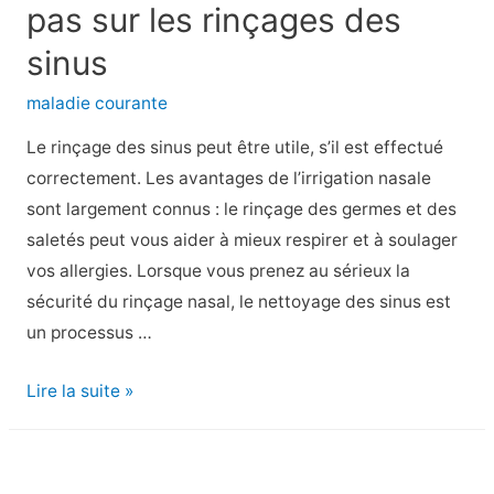
consulter
pas sur les rinçages des
un
sinus
médecin
pour
maladie courante
un
Le rinçage des sinus peut être utile, s’il est effectué
mal
correctement. Les avantages de l’irrigation nasale
de
sont largement connus : le rinçage des germes et des
gorge
saletés peut vous aider à mieux respirer et à soulager
?
vos allergies. Lorsque vous prenez au sérieux la
sécurité du rinçage nasal, le nettoyage des sinus est
un processus …
Irrigation
Lire la suite »
nasale
:
7