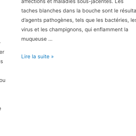
affections et maladies sous-jacentes. Les
taches blanches dans la bouche sont le résulta
d’agents pathogènes, tels que les bactéries, le
virus et les champignons, qui enflamment la
muqueuse …
-
er
Plaques
Lire la suite »
us
blanches
dans
 ou
la
bouche
–
e
Symptômes,
causes,
traitements