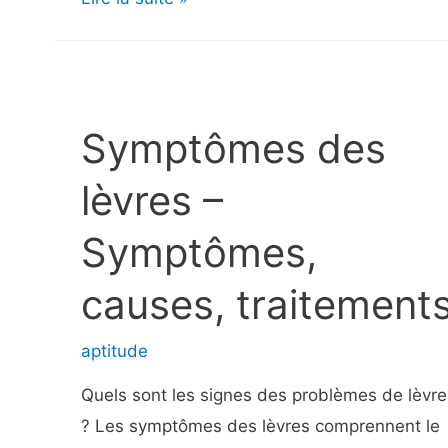
du
tendon
d’Achille
:
Symptômes des
Symptômes,
causes,
lèvres –
risques
Symptômes,
et
traitement
causes, traitement
|
Récupération
aptitude
en
Quels sont les signes des problèmes de lèvre
cas
? Les symptômes des lèvres comprennent le
d’élongation