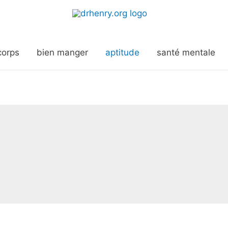
corps
bien manger
aptitude
santé mentale