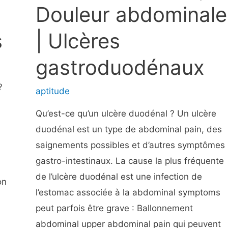
Traitement
Douleur abdominale
de
s
| Ulcères
la
douleur
gastroduodénaux
de
la
?
aptitude
diverticulite
Qu’est-ce qu’un ulcère duodénal ? Un ulcère
duodénal est un type de abdominal pain, des
saignements possibles et d’autres symptômes
gastro-intestinaux. La cause la plus fréquente
de l’ulcère duodénal est une infection de
on
l’estomac associée à la abdominal symptoms
peut parfois être grave : Ballonnement
abdominal upper abdominal pain qui peuvent