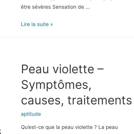
être sévères Sensation de …
Ulcère
Lire la suite »
duodénal
|
Douleur
abdominale
Peau violette –
|
Ulcères
Symptômes,
gastroduodénaux
causes, traitements
aptitude
,
Qu’est-ce que la peau violette ? La peau