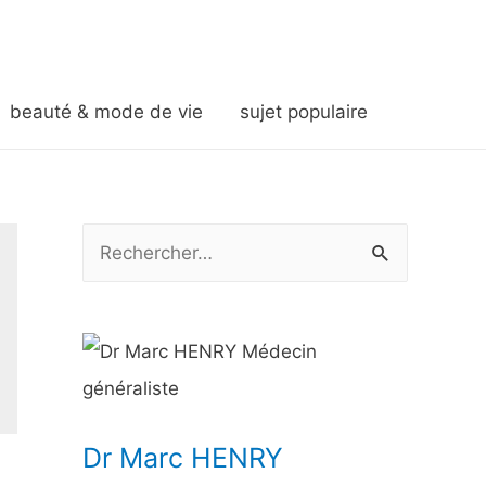
beauté & mode de vie
sujet populaire
R
e
c
h
e
r
Dr Marc HENRY
c