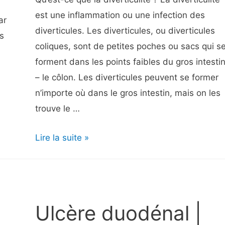
est une inflammation ou une infection des
ar
diverticules. Les diverticules, ou diverticules
s
coliques, sont de petites poches ou sacs qui s
forment dans les points faibles du gros intesti
– le côlon. Les diverticules peuvent se former
n’importe où dans le gros intestin, mais on les
trouve le …
Qu’est-
Lire la suite »
ce
que
la
diverticulite
Ulcère duodénal |
?