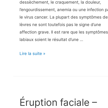
dessèchement, le craquement, la douleur,
ou
l’engourdissement, anemia ou une infection p
de
le virus cancer. La plupart des symptômes de
déchirure
lèvres ne sont toutefois pas le signe d’une
des
affection grave. Il est rare que les symptômes
ischio-
labiaux soient le résultat d’une …
jambiers
Symptômes
Lire la suite »
des
lèvres
–
Symptômes,
causes,
traitements
Éruption faciale –