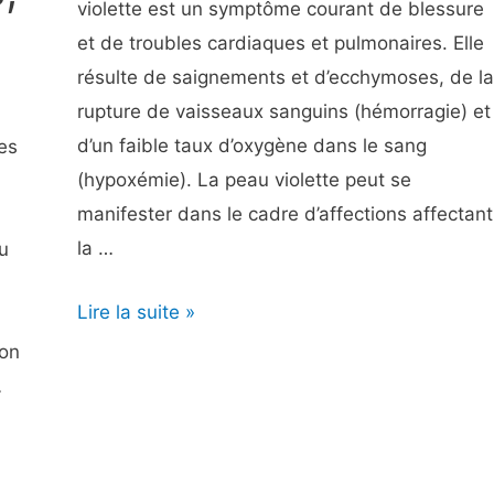
violette est un symptôme courant de blessure
et de troubles cardiaques et pulmonaires. Elle
résulte de saignements et d’ecchymoses, de la
rupture de vaisseaux sanguins (hémorragie) et
d’un faible taux d’oxygène dans le sang
es
(hypoxémie). La peau violette peut se
manifester dans le cadre d’affections affectant
la …
u
Peau
Lire la suite »
violette
on
–
…
Symptômes,
causes,
traitements