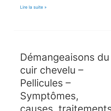
Éruption
Lire la suite »
faciale
–
Symptômes,
causes,
traitements
Démangeaisons du
cuir chevelu –
Pellicules –
Symptômes,
causes, traitements