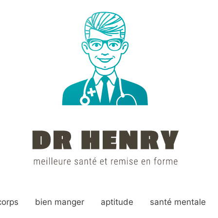
corps
bien manger
aptitude
santé mentale