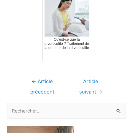
Qu'est-ce que la
diverticulite ? Traitement de
la douleur de la diverticulite
Navigation
←
Article
Article
de
précédent
suivant
→
l’article
R
e
c