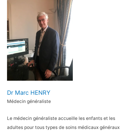
h
e
r
c
h
e
r
:
Dr Marc HENRY
Médecin généraliste
Le médecin généraliste accueille les enfants et les
adultes pour tous types de soins médicaux généraux