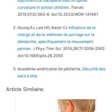
asymmetrical backpack load on spinal
curvature in school children
.
Travail
.
2015;51(2):383-8. doi:10.3233/WOR-141981
Hyung EJ, Lee HO, Kwon YJ.
Influence de la
charge et de la méthode de portage sur la
démarche, spécifiquement le mouvement
pelvien
.
J Phys Ther Sci
. 2016;28(7):2059-2062.
doi:10.1589/jpts.28.2059.
Académie américaine de pédiatrie.
Sécurité des
sacs à dos.
Article Similaire: