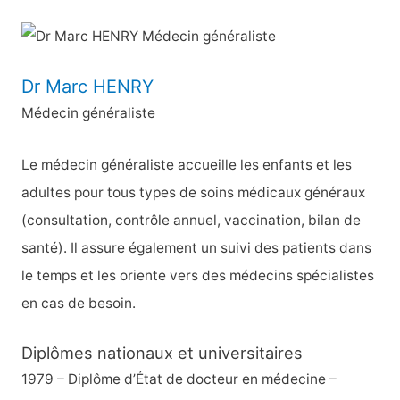
c
h
e
Dr Marc HENRY
r
Médecin généraliste
c
h
Le médecin généraliste accueille les enfants et les
e
adultes pour tous types de soins médicaux généraux
r
(consultation, contrôle annuel, vaccination, bilan de
santé). Il assure également un suivi des patients dans
:
le temps et les oriente vers des médecins spécialistes
en cas de besoin.
Diplômes nationaux et universitaires
1979 – Diplôme d’État de docteur en médecine –