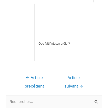
Que fait l'intestin grêle ?
Navigation
←
Article
Article
de
précédent
suivant
→
l’article
R
e