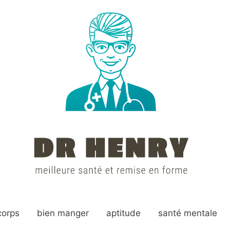
corps
bien manger
aptitude
santé mentale