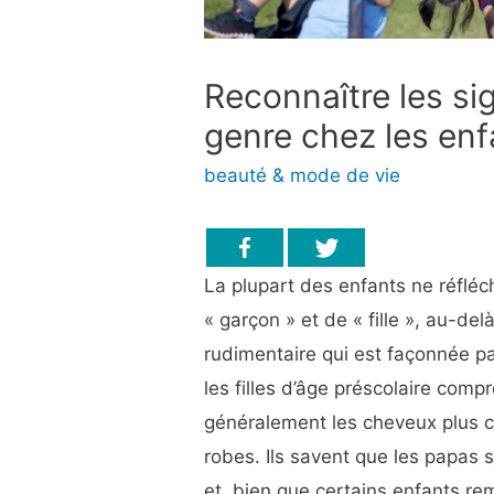
Reconnaître les si
genre chez les enf
beauté & mode de vie
La plupart des enfants ne réflé
« garçon » et de « fille », au-d
rudimentaire qui est façonnée pa
les filles d’âge préscolaire comp
généralement les cheveux plus cou
robes. Ils savent que les papas 
et, bien que certains enfants re