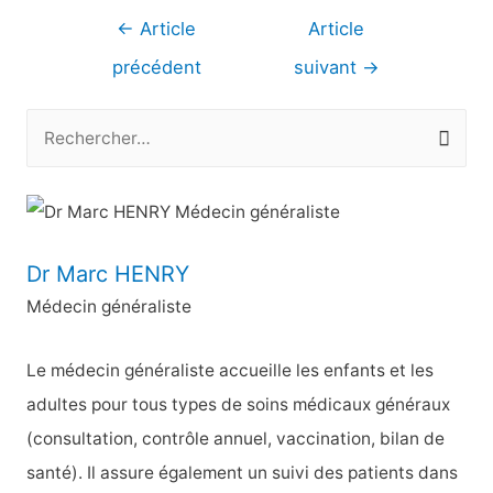
Navigation
←
Article
Article
de
précédent
suivant
→
l’article
R
e
c
h
e
Dr Marc HENRY
r
Médecin généraliste
c
h
Le médecin généraliste accueille les enfants et les
e
adultes pour tous types de soins médicaux généraux
r
(consultation, contrôle annuel, vaccination, bilan de
santé). Il assure également un suivi des patients dans