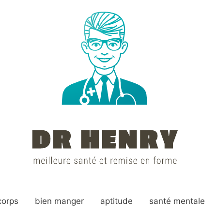
corps
bien manger
aptitude
santé mentale