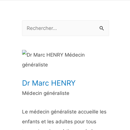
R
e
c
h
e
r
Dr Marc HENRY
c
Médecin généraliste
h
e
Le médecin généraliste accueille les
r
enfants et les adultes pour tous