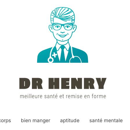
corps
bien manger
aptitude
santé mentale