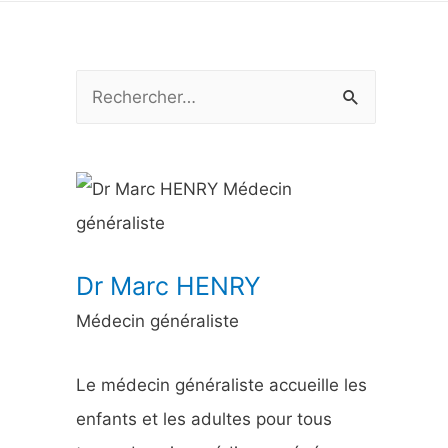
R
e
c
h
e
r
Dr Marc HENRY
c
Médecin généraliste
h
e
Le médecin généraliste accueille les
r
enfants et les adultes pour tous