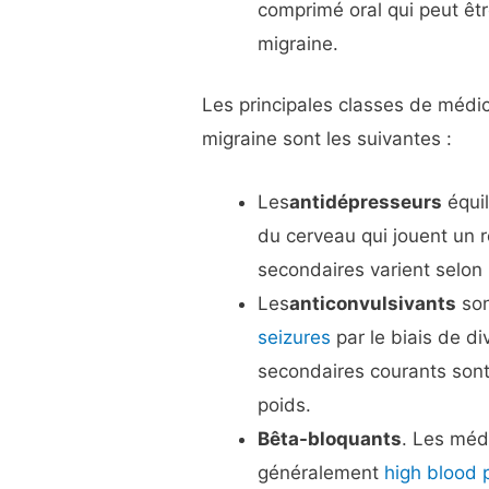
comprimé oral qui peut êt
migraine.
Les principales classes de médic
migraine sont les suivantes :
Les
antidépresseurs
équil
du cerveau qui jouent un r
secondaires varient selon
Les
anticonvulsivants
son
seizures
par le biais de di
secondaires courants son
poids.
Bêta-bloquants
. Les méd
généralement
high blood 