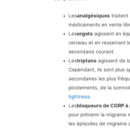
Les
analgésiques
traitent
médicaments en vente lib
Les
ergots
agissent en équ
cerveau et en resserrant 
secondaire courant.
Les
triptans
agissent de l
Cependant, ils sont plus s
secondaires les plus fréqu
picotements, de la somno
tightness
.
Les
bloqueurs de CGRP à 
pour prévenir la migraine 
les épisodes de migraine a