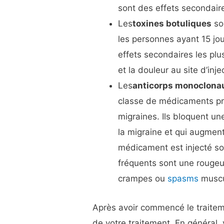
sont des effets secondair
Les
toxines botuliques
son
les personnes ayant 15 jo
effets secondaires les pl
et la douleur au site d’inje
Les
anticorps monoclona
classe de médicaments pro
migraines. Ils bloquent une
la migraine et qui augmente
médicament est injecté so
fréquents sont une rougeur
crampes ou
spasms
muscu
Après avoir commencé le traiteme
de votre traitement. En général,