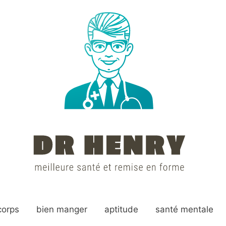
corps
bien manger
aptitude
santé mentale