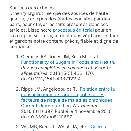
Sources des articles
Drhenry.org n’utilise que des sources de haute
qualité, y compris des études évaluées par des
pairs, pour étayer les faits présentés dans ses
articles. Lisez notre
processus éditorial
pour en
savoir plus sur la façon dont nous vérifions les faits
et gardons notre contenu précis, fiable et digne de
confiance.
Clemens RA, Jones JM, Kern M, et al.
Functionality of Sugars in Foods and Health
.
Revues complètes en sciences et sécurité
alimentaires
. 2016;15(3):433-470.
doi:10.1111/1541-4337.12194.
Rippe JM, Angelopoulos TJ.
Relation entre la
consommation de sucres ajoutés et les
facteurs de risque de maladies chroniques :
Current Understanding
.
Nutriments
.
2016;8(11):697. Publié le 4 novembre 2016.
doi:10.3390/nu8110697.
Vos MB, Kaar JL, Welsh JA, et al.
Sucres