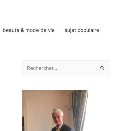
beauté & mode de vie
sujet populaire
R
e
c
h
e
r
c