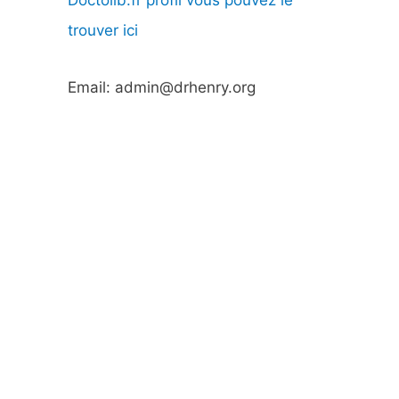
Doctolib.fr profil vous pouvez le
trouver ici
Email: admin@drhenry.org