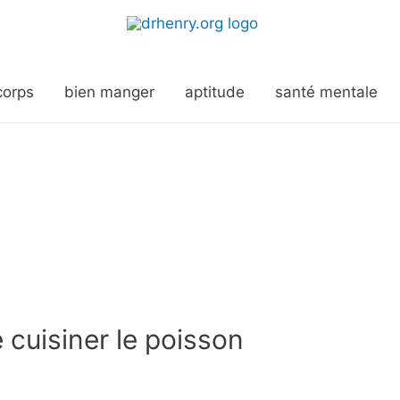
corps
bien manger
aptitude
santé mentale
 cuisiner le poisson