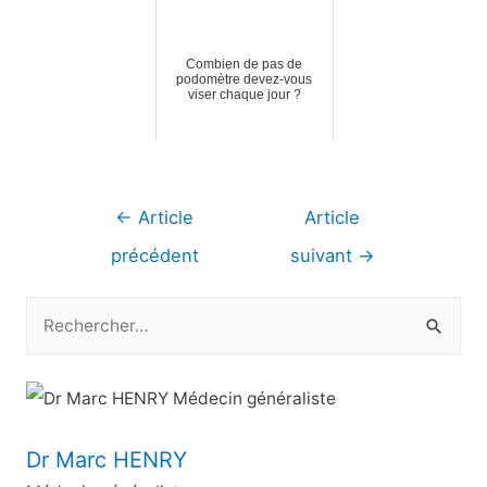
Combien de pas de
podomètre devez-vous
viser chaque jour ?
Navigation
←
Article
Article
de
précédent
suivant
→
l’article
R
e
c
h
e
Dr Marc HENRY
r