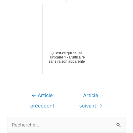
Qu'est-ce qui cause
l'urticaire ? - L'urticaire
sans raison apparente
Navigation
←
Article
Article
de
précédent
suivant
→
l’article
R
e