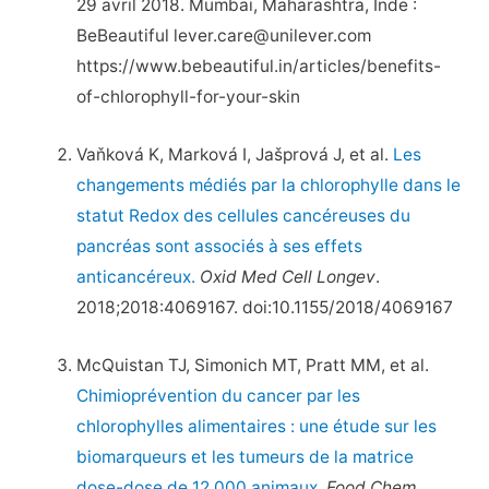
29 avril 2018. Mumbai, Maharashtra, Inde :
BeBeautiful lever.care@unilever.com
https://www.bebeautiful.in/articles/benefits-
of-chlorophyll-for-your-skin
Vaňková K, Marková I, Jašprová J, et al.
Les
changements médiés par la chlorophylle dans le
statut Redox des cellules cancéreuses du
pancréas sont associés à ses effets
anticancéreux.
Oxid Med Cell Longev
.
2018;2018:4069167. doi:10.1155/2018/4069167
McQuistan TJ, Simonich MT, Pratt MM, et al.
Chimioprévention du cancer par les
chlorophylles alimentaires : une étude sur les
biomarqueurs et les tumeurs de la matrice
dose-dose de 12 000 animaux.
Food Chem