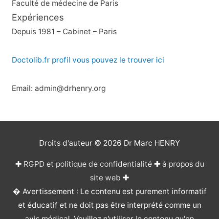
Faculté de médecine de Paris
Expériences
Depuis 1981 – Cabinet – Paris
Doctolib.fr profil vous pouvez le trouver ici
Email: admin@drhenry.org
Droits d'auteur © 2026
Dr Marc HENRY
✚
RGPD et politique de confidentialité
✚
à propos du
site web
✚
� Avertissement : Le contenu est purement informatif
et éducatif et ne doit pas être interprété comme un
avis médical. Veuillez n'utiliser le contenu qu'en