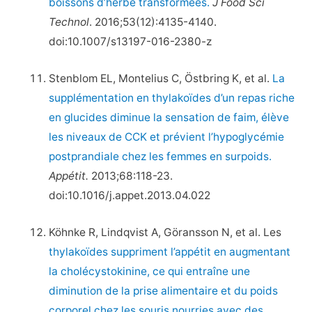
boissons d’herbe transformées.
J Food Sci
Technol
. 2016;53(12):4135-4140.
doi:10.1007/s13197-016-2380-z
Stenblom EL, Montelius C, Östbring K, et al.
La
supplémentation en thylakoïdes d’un repas riche
en glucides diminue la sensation de faim, élève
les niveaux de CCK et prévient l’hypoglycémie
postprandiale chez les femmes en surpoids.
Appétit.
2013;68:118-23.
doi:10.1016/j.appet.2013.04.022
Köhnke R, Lindqvist A, Göransson N, et al. Les
thylakoïdes suppriment l’appétit en augmentant
la cholécystokinine, ce qui entraîne une
diminution de la prise alimentaire et du poids
corporel chez les souris nourries avec des