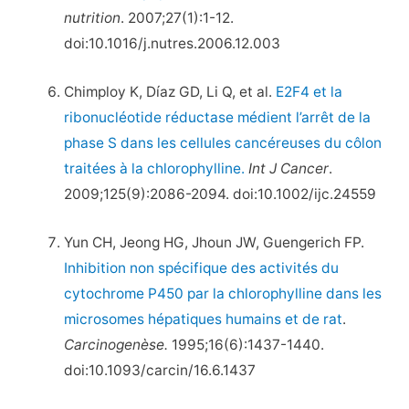
nutrition
. 2007;27(1):1-12.
doi:10.1016/j.nutres.2006.12.003
Chimploy K, Díaz GD, Li Q, et al.
E2F4 et la
ribonucléotide réductase médient l’arrêt de la
phase S dans les cellules cancéreuses du côlon
traitées à la chlorophylline.
Int J Cancer
.
2009;125(9):2086-2094. doi:10.1002/ijc.24559
Yun CH, Jeong HG, Jhoun JW, Guengerich FP.
Inhibition non spécifique des activités du
cytochrome P450 par la chlorophylline dans les
microsomes hépatiques humains et de rat
.
Carcinogenèse.
1995;16(6):1437-1440.
doi:10.1093/carcin/16.6.1437