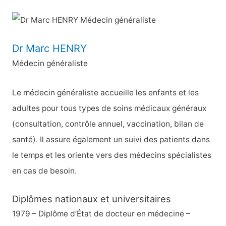
c
h
e
Dr Marc HENRY
r
Médecin généraliste
c
h
Le médecin généraliste accueille les enfants et les
e
adultes pour tous types de soins médicaux généraux
r
(consultation, contrôle annuel, vaccination, bilan de
santé). Il assure également un suivi des patients dans
:
le temps et les oriente vers des médecins spécialistes
en cas de besoin.
Diplômes nationaux et universitaires
1979 – Diplôme d’État de docteur en médecine –