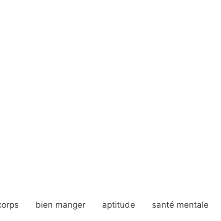
corps
bien manger
aptitude
santé mentale