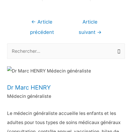
Navigation
←
Article
Article
de
précédent
suivant
→
l’article
R
e
c
h
e
Dr Marc HENRY
r
Médecin généraliste
c
h
Le médecin généraliste accueille les enfants et les
e
adultes pour tous types de soins médicaux généraux
r
(consultation, contrôle annuel, vaccination, bilan de