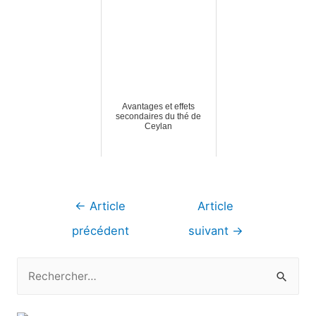
Avantages et effets
secondaires du thé de
Ceylan
Navigation
←
Article
Article
de
précédent
suivant
→
l’article
R
e
c