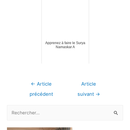
Apprenez à faire le Surya
Namaskar A
Navigation
←
Article
Article
de
précédent
suivant
→
l’article
R
e
c