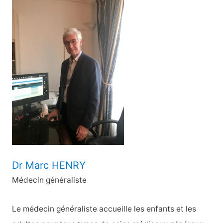
h
e
r
c
h
e
r
:
Dr Marc HENRY
Médecin généraliste
Le médecin généraliste accueille les enfants et les