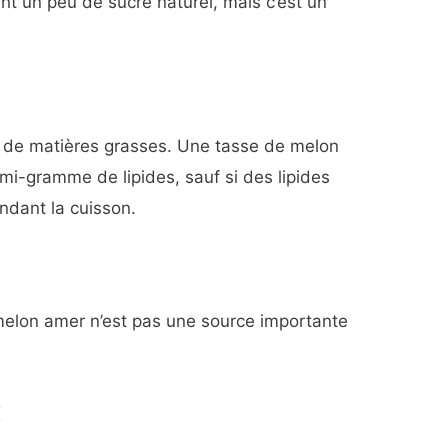
t un peu de sucre naturel, mais c’est un
u de matières grasses. Une tasse de melon
mi-gramme de lipides, sauf si des lipides
ndant la cuisson.
 melon amer n’est pas une source importante
x