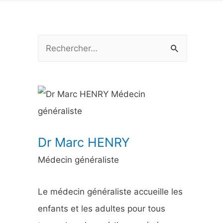
R
e
c
h
e
r
Dr Marc HENRY
c
Médecin généraliste
h
e
Le médecin généraliste accueille les
r
enfants et les adultes pour tous