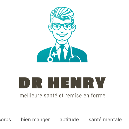
corps
bien manger
aptitude
santé mentale