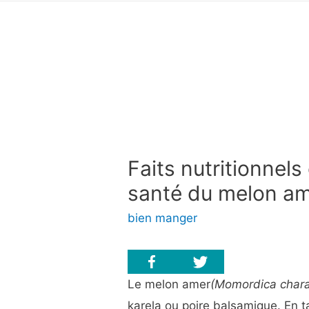
Faits nutritionnels
santé du melon a
bien manger
Le melon amer
(Momordica chara
karela ou poire balsamique. En t