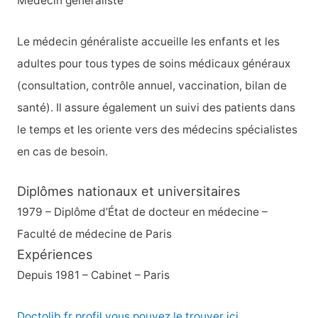
Médecin généraliste
c
h
Le médecin généraliste accueille les enfants et les
e
adultes pour tous types de soins médicaux généraux
r
(consultation, contrôle annuel, vaccination, bilan de
santé). Il assure également un suivi des patients dans
:
le temps et les oriente vers des médecins spécialistes
en cas de besoin.
Diplômes nationaux et universitaires
1979 – Diplôme d’État de docteur en médecine –
Faculté de médecine de Paris
Expériences
Depuis 1981 – Cabinet – Paris
Doctolib.fr profil vous pouvez le trouver ici