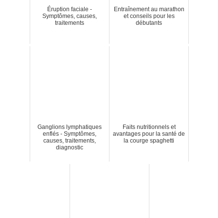
Éruption faciale -
Entraînement au marathon
Symptômes, causes,
et conseils pour les
traitements
débutants
Ganglions lymphatiques
Faits nutritionnels et
enflés - Symptômes,
avantages pour la santé de
causes, traitements,
la courge spaghetti
diagnostic