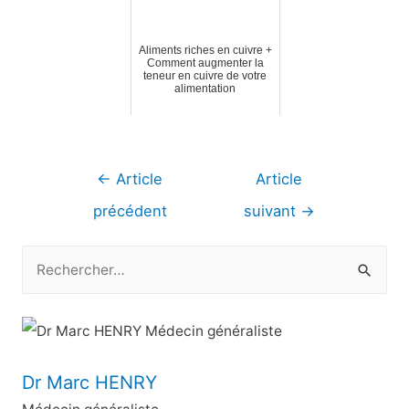
Aliments riches en cuivre +
Comment augmenter la
teneur en cuivre de votre
alimentation
Navigation
←
Article
Article
de
précédent
suivant
→
l’article
R
e
c
h
e
Dr Marc HENRY
r