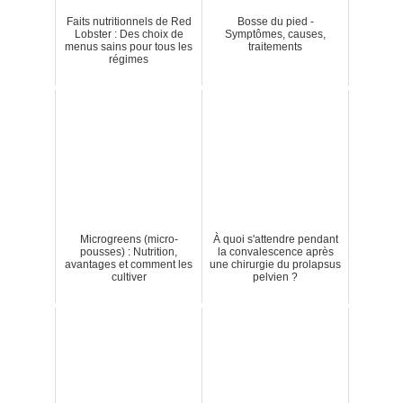
Faits nutritionnels de Red
Bosse du pied -
Lobster : Des choix de
Symptômes, causes,
menus sains pour tous les
traitements
régimes
Microgreens (micro-
À quoi s'attendre pendant
pousses) : Nutrition,
la convalescence après
avantages et comment les
une chirurgie du prolapsus
cultiver
pelvien ?