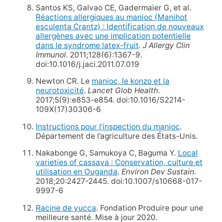
Santos KS, Galvao CE, Gadermaier G, et al.
Réactions allergiques au manioc (Manihot
esculenta Crantz) : Identification de nouveaux
allergènes avec une implication potentielle
dans le syndrome latex-fruit
.
J Allergy Clin
Immunol
. 2011;128(6):1367-9.
doi:10.1016/j.jaci.2011.07.019
Newton CR. Le
manioc, le konzo et la
neurotoxicité
.
Lancet Glob Health
.
2017;5(9):e853-e854. doi:10.1016/S2214-
109X(17)30306-6
Instructions pour l’inspection du manioc
.
Département de l’agriculture des États-Unis.
Nakabonge G, Samukoya C, Baguma Y.
Local
varieties of cassava : Conservation, culture et
utilisation en Ouganda
.
Environ Dev Sustain.
2018;20:2427-2445. doi:10.1007/s10668-017-
9997-6
Racine de yucca
. Fondation Produire pour une
meilleure santé. Mise à jour 2020.