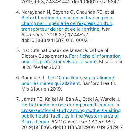
2019;99(3):1434-1441. doi:10.1002/jsfa.9347
Narayanan N, Beyene G, Chauhan RD, et al.
Biofortification du manioc cultivé en plein
champ par l’ingénierie de l’expression d’un
transporteur de fer et de la ferritine
.
Nat
Biotechnol
. 2019;37(2):144-151.
doi:10.1038/s41587-018-0002-1
Instituts nationaux de la santé. Office of
Dietary Supplements.
Fer : fiche d’information
pour les professionnels de la santé
. Mise à jour
le 28 février 2020.
Sommers L.
Les 10 meilleurs super aliments
pour les mères qui allaitent
. Sanford Health.
Mis à jour en 2019.
James PB, Kaikai AI, Bah AJ, Steel A, Wardle J.
Herbal medicine use during breastfeeding : a
cross-sectional study among mothers visiting
public health facilities in the Western area of
Sierra Leone
.
BMC Complement Altern Med.
2019;19(1):66. doi:10.1186/s12906-019-2479-7