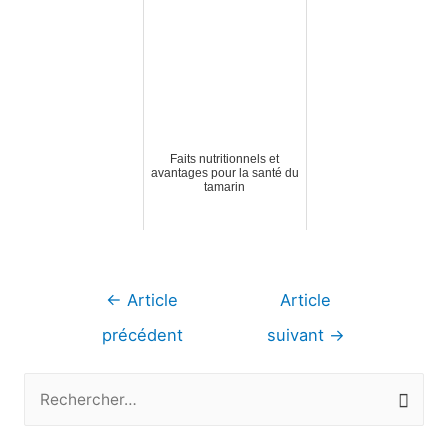
Faits nutritionnels et
avantages pour la santé du
tamarin
Navigation
←
Article
Article
de
précédent
suivant
→
l’article
R
e