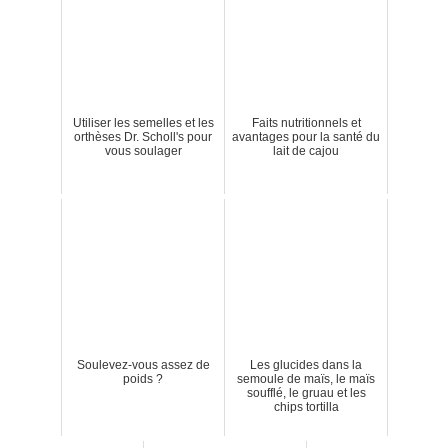
Utiliser les semelles et les
Faits nutritionnels et
orthèses Dr. Scholl's pour
avantages pour la santé du
vous soulager
lait de cajou
Soulevez-vous assez de
Les glucides dans la
poids ?
semoule de maïs, le maïs
soufflé, le gruau et les
chips tortilla