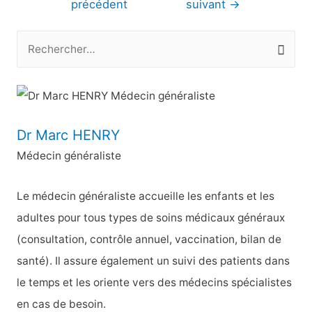
précédent
suivant
→
l’article
R
e
c
h
e
Dr Marc HENRY
r
Médecin généraliste
c
h
Le médecin généraliste accueille les enfants et les
e
adultes pour tous types de soins médicaux généraux
r
(consultation, contrôle annuel, vaccination, bilan de
santé). Il assure également un suivi des patients dans
:
le temps et les oriente vers des médecins spécialistes
en cas de besoin.