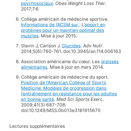
psychosociaux
.
Obes Weight Loss Ther
.
2017;7:6
Collège américain de médecine sportive.
Informations de l’ACSM sur :
L’
apport en
protéines pour un maintien optimal des
muscles
. Mise à jour 2015.
Slavin J, Carlson J.
Glucides
.
Adv Nutr
.
2014;5(6):760-761. doi:10.3945/an.114.006163
Association américaine du cœur. Les
graisses
alimentaires
. Mise à jour en mars 2014.
Collège américain de médecine du sport.
Position de l’American College of Sports
Medicine. Modèles de progression dans
l’entraînement en résistance pour les adultes
en bonne santé
.
Med Sci Sports Exerc
.
2009;41(3):687-708.
doi:10.1249/MSS.0b013e3181915670
Lectures supplémentaires