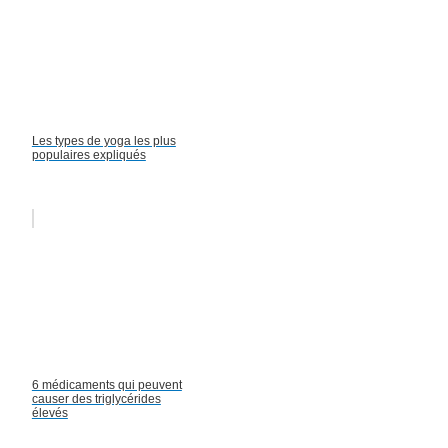
Les types de yoga les plus
populaires expliqués
6 médicaments qui peuvent
causer des triglycérides
élevés