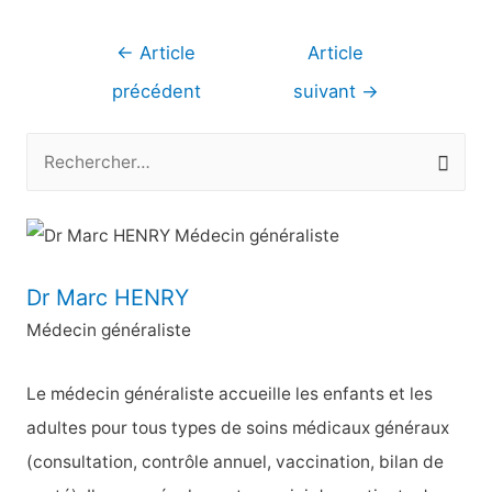
Navigation
←
Article
Article
de
précédent
suivant
→
l’article
R
e
c
h
e
Dr Marc HENRY
r
Médecin généraliste
c
h
Le médecin généraliste accueille les enfants et les
e
adultes pour tous types de soins médicaux généraux
r
(consultation, contrôle annuel, vaccination, bilan de