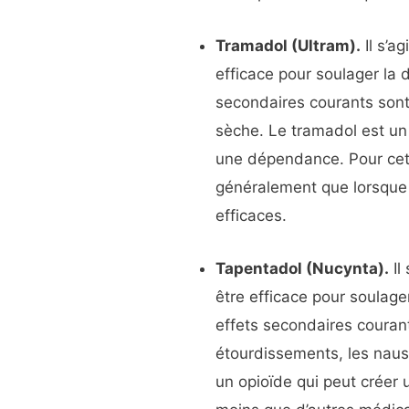
Tramadol (Ultram).
Il s’a
efficace pour soulager la 
secondaires courants son
sèche. Le tramadol est un
une dépendance. Pour cett
généralement que lorsque 
efficaces.
Tapentadol (Nucynta).
Il
être efficace pour soulag
effets secondaires couran
étourdissements, les naus
un opioïde qui peut créer 