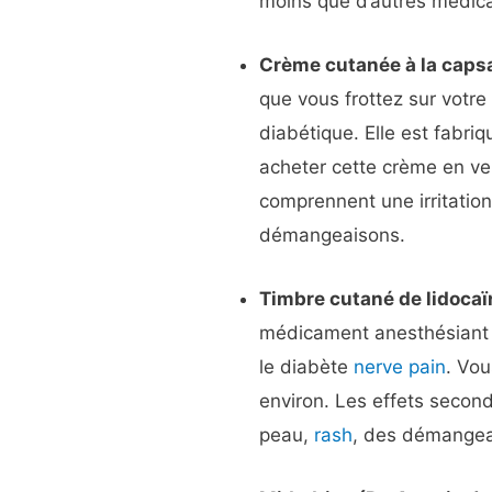
moins que d’autres médica
Crème cutanée à la capsa
que vous frottez sur votre
diabétique. Elle est fabri
acheter cette crème en ven
comprennent une irritation
démangeaisons.
Timbre cutané de lidocaï
médicament anesthésiant –
le diabète
nerve pain
. Vou
environ. Les effets second
peau,
rash
, des démangea