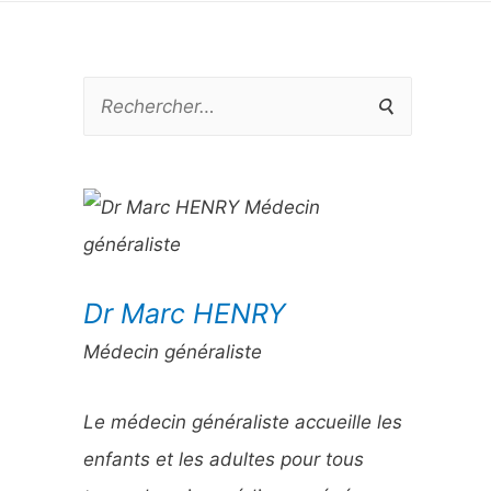
R
e
c
h
e
r
Dr Marc HENRY
c
Médecin généraliste
h
e
Le médecin généraliste accueille les
r
enfants et les adultes pour tous