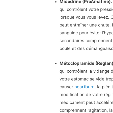
Midodrine (ProAmatine).
qui contrôlent votre press
lorsque vous vous levez. C
peut entraîner une chute.
sanguine pour éviter l’hyp
secondaires comprennen
poule et des démangeaiso
Métoclopramide (Reglan)
qui contrôlent la vidange 
votre estomac se vide tro
causer
heartburn
, la plén
modification de votre régi
médicament peut accélérer
comprennent l’agitation, 