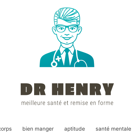
corps
bien manger
aptitude
santé mentale