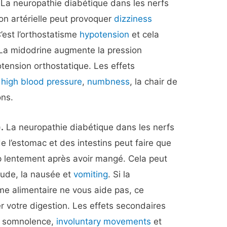
La neuropathie diabétique dans les nerfs
ion artérielle peut provoquer
dizziness
’est l’orthostatisme
hypotension
et cela
 La midodrine augmente la pression
otension orthostatique. Les effets
t
high blood pressure
,
numbness
, la chair de
ns.
.
La neuropathie diabétique dans les nerfs
de l’estomac et des intestins peut faire que
p lentement après avoir mangé. Cela peut
itude, la nausée et
vomiting
. Si la
me alimentaire ne vous aide pas, ce
 votre digestion. Les effets secondaires
la somnolence,
involuntary movements
et