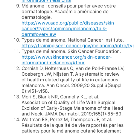
information/melanoma
Mélanome : conseils pour parler avec votre
dermatologue. Académie américaine de
dermatologie.
https://www.aad.org/public/diseases/skin-
cancer/types/common/melanoma/talk-
derm#overview
Types de mélanome. National Cancer Institute.
https://training.seer.cancer.gov/melanoma/intro/ty
Types de mélanome. Skin Cancer Foundation.
https://www.skincancer.org/skin-cancer-
information/melanoma/#four
Cornish D, Holterhues C, van de Poll-Franse LV,
Coebergh JW, Nijsten T. A systematic review
of health-related quality of life in cutaneous
melanoma. Ann Oncol. 2009;20 Suppl 6(Suppl
6):vi51-vi58.
Mori S, Blank NR, Connolly KL, et al.
Association of Quality of Life With Surgical
Excision of Early-Stage Melanoma of the Head
and Neck. JAMA Dermatol. 2019;155(1):85–89.
Weitman ES, Perez M, Thompson JF, et al.
Résultats de la qualité de vie rapportés par les
patients pour le mélanome cutané localement