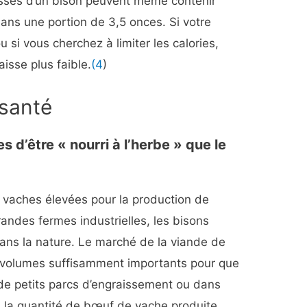
rasses d’un bison peuvent même contenir
ans une portion de 3,5 onces. Si votre
u si vous cherchez à limiter les calories,
isse plus faible.
(4
)
 santé
 d’être « nourri à l’herbe » que le
s vaches élevées pour la production de
andes fermes industrielles, les bisons
dans la nature. Le marché de la viande de
s volumes suffisamment importants pour que
 de petits parcs d’engraissement ou dans
à la quantité de bœuf de vache produite