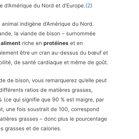
ire d’Amérique du Nord et d’Europe.
(2
)
nd animal indigène d’Amérique du Nord.
ande, la viande de bison – surnommée
n
aliment
riche en
protéines
et en
galement être un cran au-dessus du bœuf et
abilité, de santé cardiaque et même de goût.
de de bison, vous remarquerez qu’elle peut
différents ratios de matières grasses,
(ce qui signifie que 90 % est maigre, par
t, une fois soustrait de 100, correspond
matières grasses – donc plus le pourcentage
es grasses et de calories.