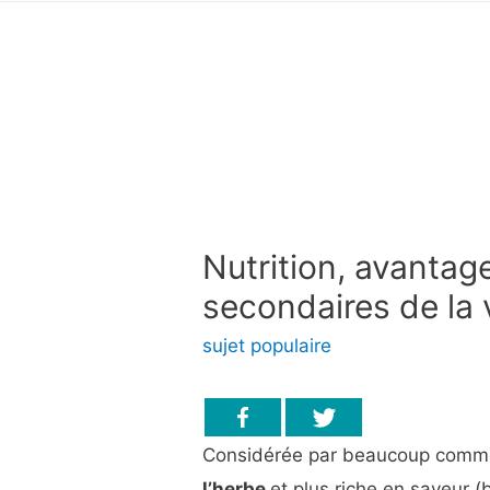
Nutrition, avantage
secondaires de la 
sujet populaire
Considérée par beaucoup comme
l’herbe
et plus riche en saveur (b