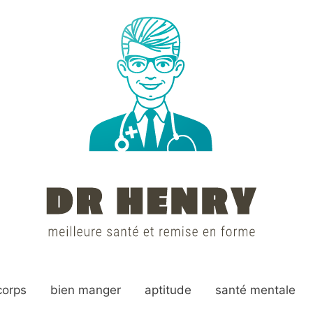
corps
bien manger
aptitude
santé mentale