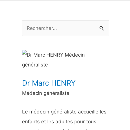
R
e
c
h
e
r
Dr Marc HENRY
c
Médecin généraliste
h
e
Le médecin généraliste accueille les
r
enfants et les adultes pour tous