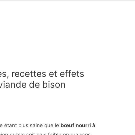
s, recettes et effets
viande de bison
 étant plus saine que le
bœuf nourri à
ien qu’elle soit plus faible en graisses