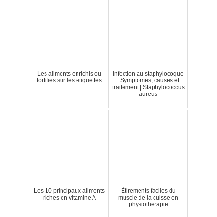
Les aliments enrichis ou
Infection au staphylocoque
fortifiés sur les étiquettes
: Symptômes, causes et
traitement | Staphylococcus
aureus
Les 10 principaux aliments
Étirements faciles du
riches en vitamine A
muscle de la cuisse en
physiothérapie