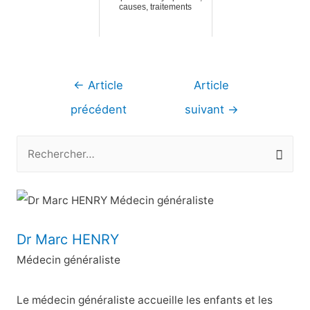
causes, traitements
Navigation
←
Article
Article
de
précédent
suivant
→
l’article
R
e
c
h
e
Dr Marc HENRY
r
Médecin généraliste
c
h
Le médecin généraliste accueille les enfants et les