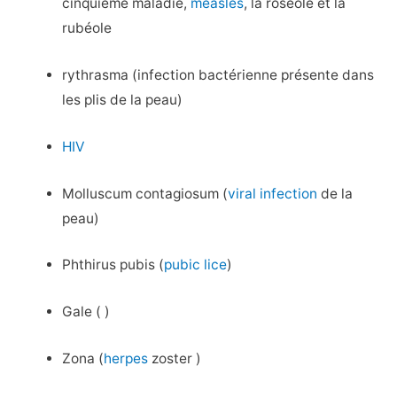
cinquième maladie,
measles
, la roséole et la
rubéole
rythrasma (infection bactérienne présente dans
les plis de la peau)
HIV
Molluscum contagiosum (
viral infection
de la
peau)
Phthirus pubis (
pubic lice
)
Gale ( )
Zona (
herpes
zoster )