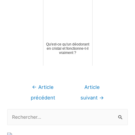
Qu'est-ce qu'un déodorant
en cristal et fonctionne-t-il
vraiment ?
Navigation
←
Article
Article
de
précédent
suivant
→
l’article
R
e
c