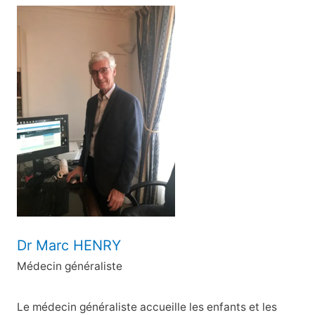
c
h
e
r
c
h
e
r
:
Dr Marc HENRY
Médecin généraliste
Le médecin généraliste accueille les enfants et les