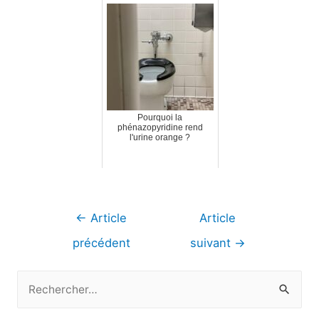
Pourquoi la
phénazopyridine rend
l'urine orange ?
Navigation
←
Article
Article
de
précédent
suivant
→
l’article
R
e