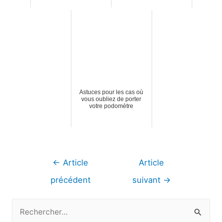
Astuces pour les cas où
vous oubliez de porter
votre podomètre
Navigation
←
Article
Article
de
précédent
suivant
→
l’article
R
e