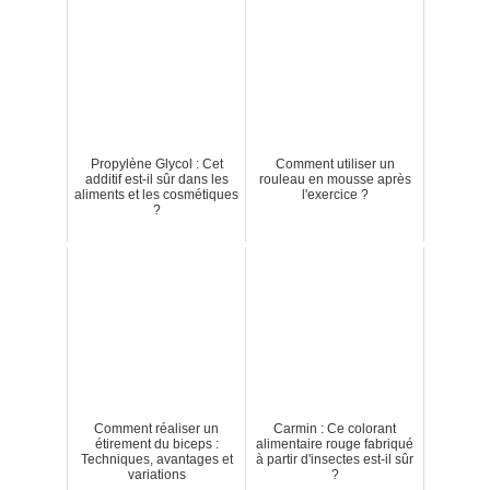
Propylène Glycol : Cet
Comment utiliser un
additif est-il sûr dans les
rouleau en mousse après
aliments et les cosmétiques
l'exercice ?
?
Comment réaliser un
Carmin : Ce colorant
étirement du biceps :
alimentaire rouge fabriqué
Techniques, avantages et
à partir d'insectes est-il sûr
variations
?