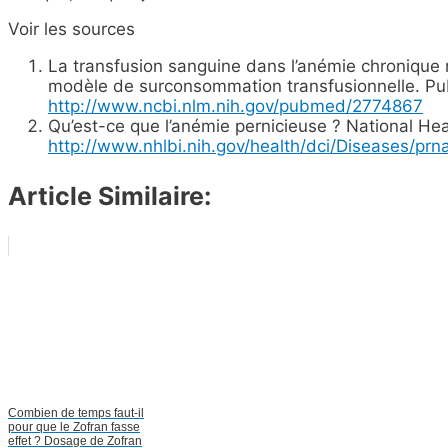
Voir les sources
La transfusion sanguine dans l’anémie chronique
modèle de surconsommation transfusionnelle. P
http://www.ncbi.nlm.nih.gov/pubmed/2774867
Qu’est-ce que l’anémie pernicieuse ? National Hea
http://www.nhlbi.nih.gov/health/dci/Diseases/pr
Article Similaire:
Combien de temps faut-il
pour que le Zofran fasse
effet ? Dosage de Zofran