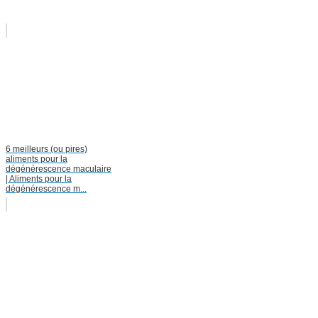
6 meilleurs (ou pires)
aliments pour la
dégénérescence maculaire
| Aliments pour la
dégénérescence m...