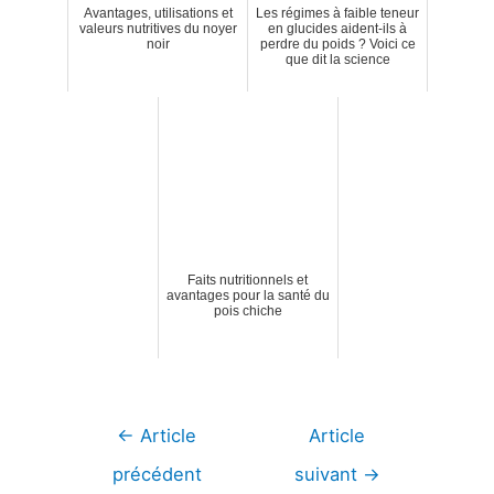
Avantages, utilisations et
Les régimes à faible teneur
valeurs nutritives du noyer
en glucides aident-ils à
noir
perdre du poids ? Voici ce
que dit la science
Faits nutritionnels et
avantages pour la santé du
pois chiche
Navigation
←
Article
Article
de
précédent
suivant
→