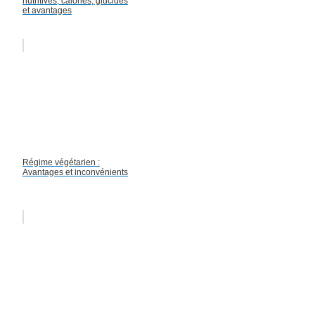
nutritives, calories, glucides
et avantages
Régime végétarien :
Avantages et inconvénients