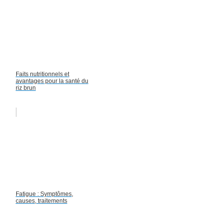
Faits nutritionnels et
avantages pour la santé du
riz brun
Fatigue : Symptômes,
causes, traitements