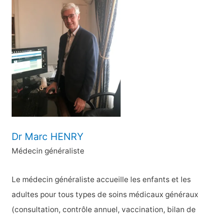
e
r
c
h
e
r
:
Dr Marc HENRY
Médecin généraliste
Le médecin généraliste accueille les enfants et les
adultes pour tous types de soins médicaux généraux
(consultation, contrôle annuel, vaccination, bilan de