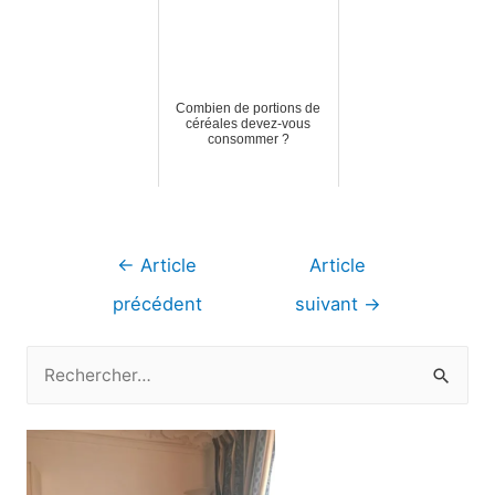
Combien de portions de
céréales devez-vous
consommer ?
Navigation
←
Article
Article
de
précédent
suivant
→
l’article
R
e
c
h