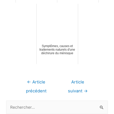
Symptômes, causes et
traitements naturels d'une
déchirure du ménisque
Navigation
←
Article
Article
de
précédent
suivant
→
l’article
R
e