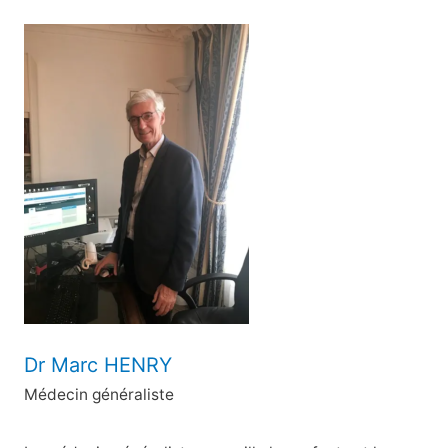
c
h
e
r
c
h
e
r
:
Dr Marc HENRY
Médecin généraliste