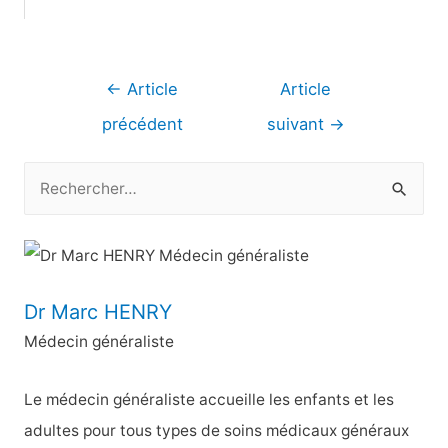
Navigation
←
Article
Article
de
précédent
suivant
→
l’article
R
e
c
h
e
Dr Marc HENRY
r
Médecin généraliste
c
h
Le médecin généraliste accueille les enfants et les
e
adultes pour tous types de soins médicaux généraux