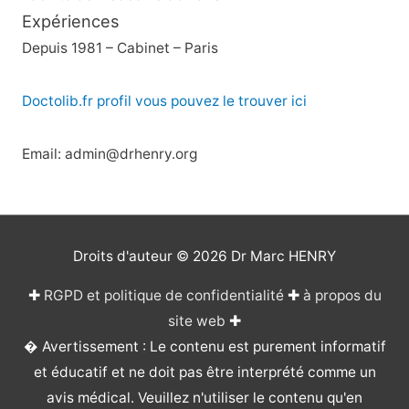
Expériences
Depuis 1981 – Cabinet – Paris
Doctolib.fr profil vous pouvez le trouver ici
Email: admin@drhenry.org
Droits d'auteur © 2026
Dr Marc HENRY
✚
RGPD et politique de confidentialité
✚
à propos du
site web
✚
� Avertissement : Le contenu est purement informatif
et éducatif et ne doit pas être interprété comme un
avis médical. Veuillez n'utiliser le contenu qu'en