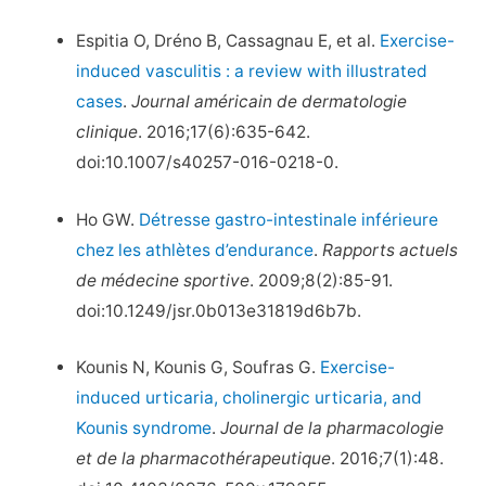
Espitia O, Dréno B, Cassagnau E, et al.
Exercise-
induced vasculitis : a review with illustrated
cases
.
Journal américain de dermatologie
clinique
. 2016;17(6):635-642.
doi:10.1007/s40257-016-0218-0.
Ho GW.
Détresse gastro-intestinale inférieure
chez les athlètes d’endurance
.
Rapports actuels
de médecine sportive
. 2009;8(2):85-91.
doi:10.1249/jsr.0b013e31819d6b7b.
Kounis N, Kounis G, Soufras G.
Exercise-
induced urticaria, cholinergic urticaria, and
Kounis syndrome
.
Journal de la pharmacologie
et de la pharmacothérapeutique
. 2016;7(1):48.