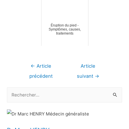
Éruption du pied -
Symptômes, causes,
traitements
Navigation
←
Article
Article
de
précédent
suivant
→
l’article
R
e
c
h
e