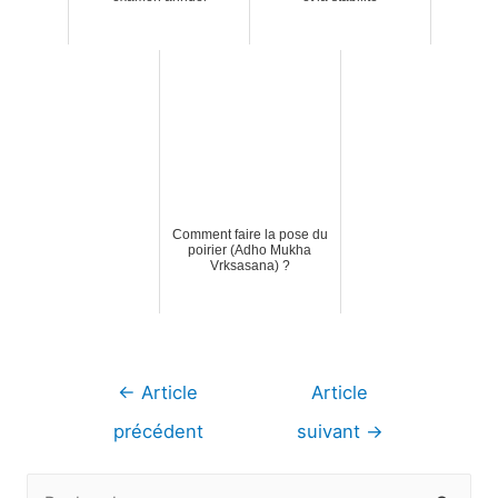
Comment faire la pose du
poirier (Adho Mukha
Vrksasana) ?
Navigation
←
Article
Article
de
précédent
suivant
→
l’article
R