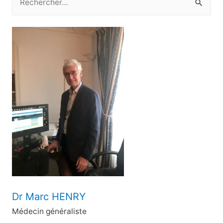
e
c
h
e
r
c
h
e
r
:
Dr Marc HENRY
Médecin généraliste