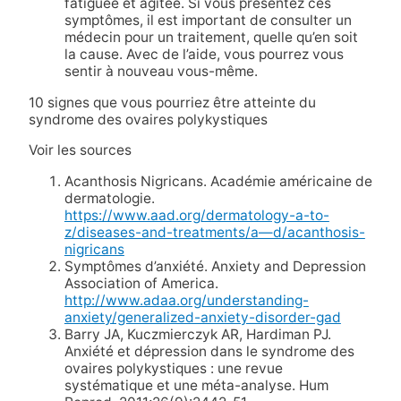
fatiguée et agitée. Si vous présentez ces
symptômes, il est important de consulter un
médecin pour un traitement, quelle qu’en soit
la cause. Avec de l’aide, vous pourrez vous
sentir à nouveau vous-même.
10 signes que vous pourriez être atteinte du
syndrome des ovaires polykystiques
Voir les sources
Acanthosis Nigricans. Académie américaine de
dermatologie.
https://www.aad.org/dermatology-a-to-
z/diseases-and-treatments/a—d/acanthosis-
nigricans
Symptômes d’anxiété. Anxiety and Depression
Association of America.
http://www.adaa.org/understanding-
anxiety/generalized-anxiety-disorder-gad
Barry JA, Kuczmierczyk AR, Hardiman PJ.
Anxiété et dépression dans le syndrome des
ovaires polykystiques : une revue
systématique et une méta-analyse. Hum