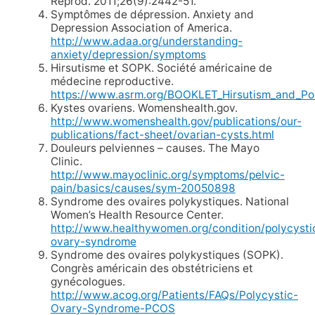
Reprod. 2011;26(9):2442-51.
Symptômes de dépression. Anxiety and
Depression Association of America.
http://www.adaa.org/understanding-
anxiety/depression/symptoms
Hirsutisme et SOPK. Société américaine de
médecine reproductive.
https://www.asrm.org/BOOKLET_Hirsutism_and_P
Kystes ovariens. Womenshealth.gov.
http://www.womenshealth.gov/publications/our-
publications/fact-sheet/ovarian-cysts.html
Douleurs pelviennes – causes. The Mayo
Clinic.
http://www.mayoclinic.org/symptoms/pelvic-
pain/basics/causes/sym-20050898
Syndrome des ovaires polykystiques. National
Women’s Health Resource Center.
http://www.healthywomen.org/condition/polycysti
ovary-syndrome
Syndrome des ovaires polykystiques (SOPK).
Congrès américain des obstétriciens et
gynécologues.
http://www.acog.org/Patients/FAQs/Polycystic-
Ovary-Syndrome-PCOS