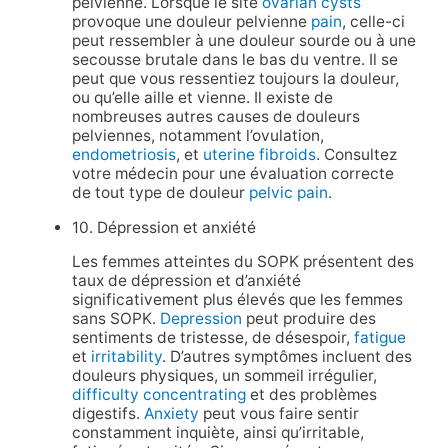
pelvienne. Lorsque le site
ovarian cysts
provoque une douleur pelvienne
pain
, celle-ci
peut ressembler à une douleur sourde ou à une
secousse brutale dans le bas du ventre. Il se
peut que vous ressentiez toujours la douleur,
ou qu’elle aille et vienne. Il existe de
nombreuses autres causes de douleurs
pelviennes, notamment l’ovulation,
endometriosis
, et
uterine fibroids
. Consultez
votre médecin pour une évaluation correcte
de tout type de douleur
pelvic pain
.
10. Dépression et anxiété
Les femmes atteintes du SOPK présentent des
taux de dépression et d’anxiété
significativement plus élevés que les femmes
sans SOPK.
Depression
peut produire des
sentiments de tristesse, de désespoir,
fatigue
et
irritability
. D’autres symptômes incluent des
douleurs physiques, un sommeil irrégulier,
difficulty concentrating
et des problèmes
digestifs.
Anxiety
peut vous faire sentir
constamment inquiète, ainsi qu’irritable,