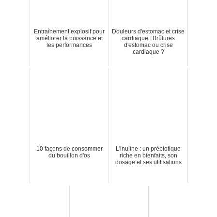
Entraînement explosif pour
Douleurs d'estomac et crise
améliorer la puissance et
cardiaque : Brûlures
les performances
d'estomac ou crise
cardiaque ?
10 façons de consommer
L'inuline : un prébiotique
du bouillon d'os
riche en bienfaits, son
dosage et ses utilisations