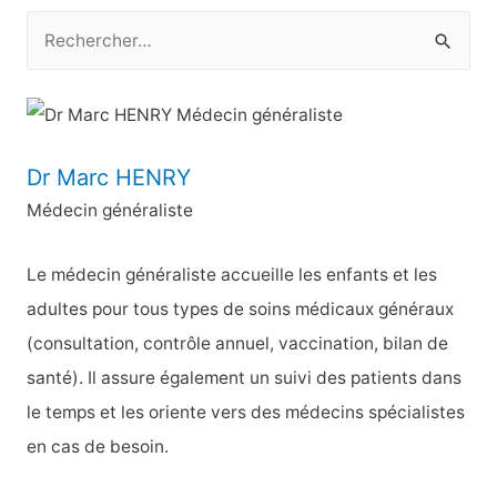
R
e
c
h
e
Dr Marc HENRY
r
Médecin généraliste
c
h
Le médecin généraliste accueille les enfants et les
e
adultes pour tous types de soins médicaux généraux
r
(consultation, contrôle annuel, vaccination, bilan de
santé). Il assure également un suivi des patients dans
:
le temps et les oriente vers des médecins spécialistes
en cas de besoin.