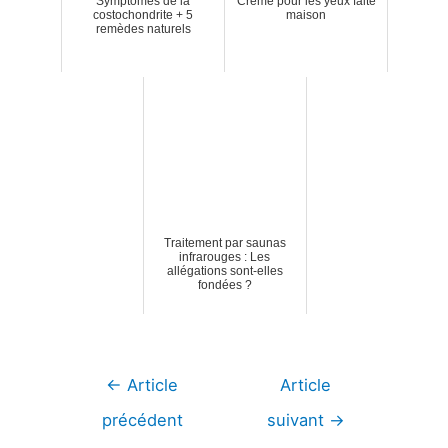
Symptômes de la
Crème pour les yeux faite
costochondrite + 5
maison
remèdes naturels
Traitement par saunas
infrarouges : Les
allégations sont-elles
fondées ?
Navigation
←
Article
Article
de
précédent
suivant
→
l’article