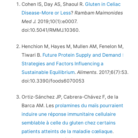
Cohen IS, Day AS, Shaoul R.
Gluten in Celiac
Disease-More or Less
?
Rambam Maimonides
Med J.
2019;10(1):e0007.
doi:10.5041/RMMJ.10360.
Henchion M, Hayes M, Mullen AM, Fenelon M,
Tiwari B.
Future Protein Supply and Demand :
Strategies and Factors Influencing a
Sustainable Equilibrium
.
Aliments
. 2017;6(7):53.
doi:10.3390/foods6070053
Ortiz-Sánchez JP, Cabrera-Chávez F, de la
Barca AM. Les
prolamines du maïs pourraient
induire une réponse immunitaire cellulaire
semblable à celle du gluten chez certains
patients atteints de la maladie cœliaque
.