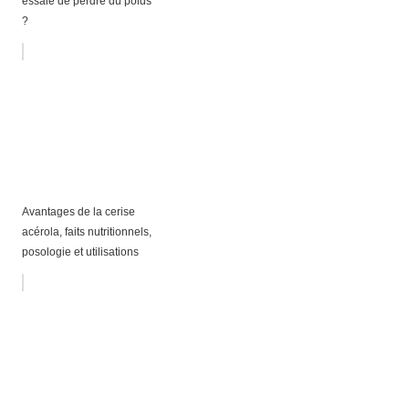
essaie de perdre du poids
?
Avantages de la cerise
acérola, faits nutritionnels,
posologie et utilisations