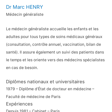
e
Dr Marc HENRY
r
Médecin généraliste
c
h
Le médecin généraliste accueille les enfants et les
e
adultes pour tous types de soins médicaux généraux
r
(consultation, contrôle annuel, vaccination, bilan de
santé). Il assure également un suivi des patients dans
:
le temps et les oriente vers des médecins spécialistes
en cas de besoin.
Diplômes nationaux et universitaires
1979 – Diplôme d’État de docteur en médecine –
Faculté de médecine de Paris
Expériences
Depuis 1981 – Cabinet – Paris