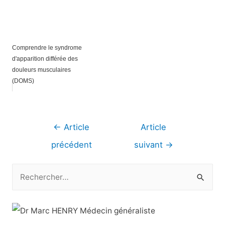
Comprendre le syndrome
d'apparition différée des
douleurs musculaires
(DOMS)
Navigation
←
Article
Article
de
précédent
suivant
→
l’article
R
e
c
h