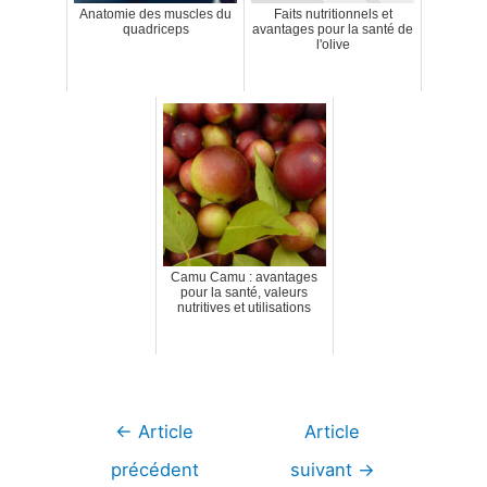
Anatomie des muscles du
Faits nutritionnels et
quadriceps
avantages pour la santé de
l'olive
Camu Camu : avantages
pour la santé, valeurs
nutritives et utilisations
Navigation
←
Article
Article
de
précédent
suivant
→