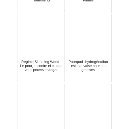
Traitements
Pilates
Régime Slimming World :
Pourquoi l'hydrogénation
Le pour, le contre et ce que
est mauvaise pour les
vous pouvez manger
graisses