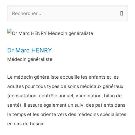
l’article
R
e
c
h
e
Dr Marc HENRY
r
Médecin généraliste
c
h
Le médecin généraliste accueille les enfants et les
e
adultes pour tous types de soins médicaux généraux
r
(consultation, contrôle annuel, vaccination, bilan de
santé). Il assure également un suivi des patients dans
:
le temps et les oriente vers des médecins spécialistes
en cas de besoin.