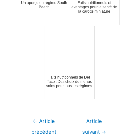
Un aperçu du régime South
Faits nutritionnels et
Beach
avantages pour la santé de
la carotte miniature
Faits nutritionnels de Del
Taco : Des choix de menus
sains pour tous les régimes
Navigation
←
Article
Article
de
précédent
suivant
→