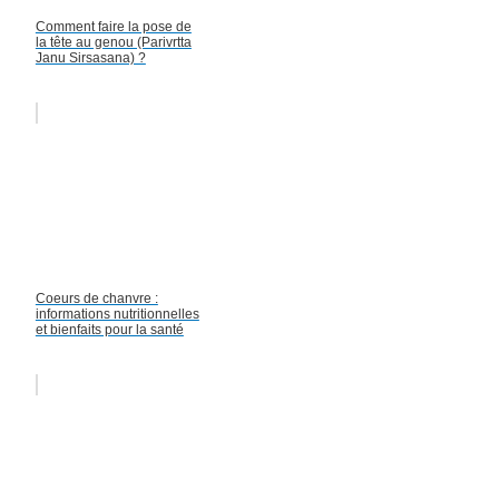
Comment faire la pose de
la tête au genou (Parivrtta
Janu Sirsasana) ?
Coeurs de chanvre :
informations nutritionnelles
et bienfaits pour la santé